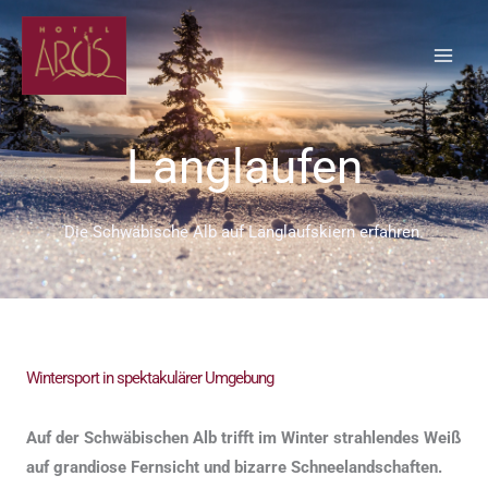
Zum
Inhalt
springen
Langlaufen
Die Schwäbische Alb auf Langlaufskiern erfahren.
Wintersport in spektakulärer Umgebung
Auf der Schwäbischen Alb trifft im Winter strahlendes Weiß
auf grandiose Fernsicht und bizarre Schneelandschaften.