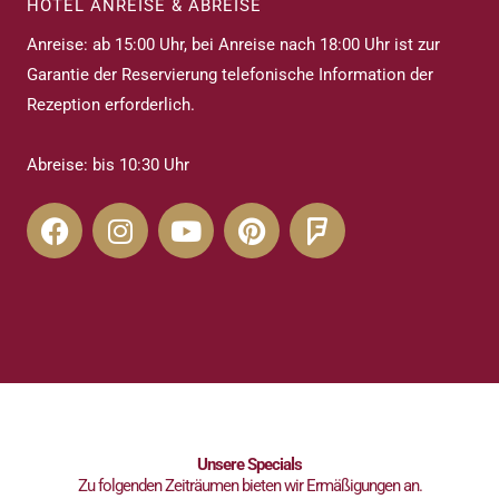
HOTEL ANREISE & ABREISE
Anreise: ab 15:00 Uhr, bei Anreise nach 18:00 Uhr ist zur
Garantie der Reservierung telefonische Information der
Rezeption erforderlich.
Abreise: bis 10:30 Uhr
F
I
Y
P
F
a
n
o
i
o
c
s
u
n
u
e
t
t
t
r
b
a
u
e
s
o
g
b
r
q
o
r
e
e
u
k
a
s
a
m
t
r
e
Unsere Specials
Zu folgenden Zeiträumen bieten wir Ermäßigungen an.